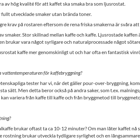
a av hög kvalité för att kaffet ska smaka bra som ljusrostat.
r fullt utvecklade smaker utan brända toner.
ögre krav på rostaren eftersom de rena friska smakerna är svåra att
v smaker. Stor skillnad mellan kaffe och kaffe. Ljusrostade kaffen 
en brukar vara något syrligare och naturalprocessade något sötare
jusrostat kaffe mer genomskinligt ut och har ofta en fantastisk vin
a vattentemperaturen för kaffebryggning?
tenskapliga tester har vi, när det gäller pour-over-bryggning, kommi
ta sätt. Men detta beror också på andra saker, som t.ex. malningsg
kan variera från kaffe till kaffe och från bryggmetod till bryggmet
tning?
alkaffe brukar oftast ta ca 10-12 minuter? Om man låter kaffet nå 
 rostning brukar utveckla tydligare syrlighet och en långsammare br