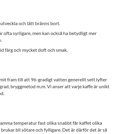
 utveckla och lätt bränns bort.
är ofta syrligare, men kan också ha betydligt mer
.
röd färg och mycket doft och smak.
t fram till att 96-gradigt vatten generellt sett lyfter
rad, bryggmetod m.m. Vi anser att varje kaffe är unikt
od.
samma temperatur fast olika snabbt får kaffet olika
ukar bli sötare och fylligare. Det är därför det är så