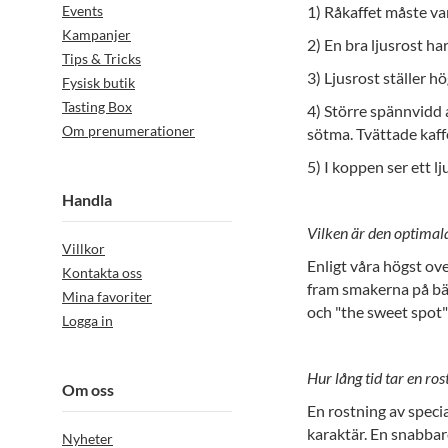
Events
1) Råkaffet måste var
Kampanjer
2) En bra ljusrost ha
Tips & Tricks
3) Ljusrost ställer h
Fysisk butik
Tasting Box
4) Större spännvidd a
Om prenumerationer
sötma. Tvättade kaff
5) I koppen ser ett l
Handla
Vilken är den optimal
Villkor
Enligt våra högst ove
Kontakta oss
fram smakerna på bäs
Mina favoriter
och "the sweet spot" 
Logga in
Hur lång tid tar en ros
Om oss
En rostning av speci
karaktär. En snabbare
Nyheter