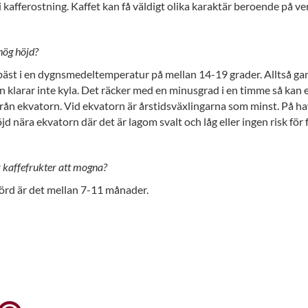
i kafferostning. Kaffet kan få väldigt olika karaktär beroende på v
hög höjd?
 bäst i en dygnsmedeltemperatur på mellan 14-19 grader. Alltså ga
 klarar inte kyla. Det räcker med en minusgrad i en timme så kan ett 
ifrån ekvatorn. Vid ekvatorn är årstidsväxlingarna som minst. På ha
jd nära ekvatorn där det är lagom svalt och låg eller ingen risk för f
ör kaffefrukter att mogna?
körd är det mellan 7-11 månader.