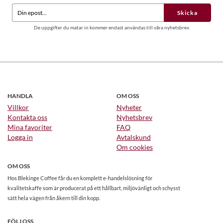
Skicka
De uppgifter du matar in kommer endast användas till våra nyhetsbrev.
HANDLA
OM OSS
Villkor
Nyheter
Kontakta oss
Nyhetsbrev
Mina favoriter
FAQ
Logga in
Avtalskund
Om cookies
OM OSS
Hos Blekinge Coffee får du en komplett e-handelslösning för
kvalitetskaffe som är producerat på ett hållbart, miljövänligt och schysst
sätt hela vägen från åkern till din kopp.
FÖLJ OSS