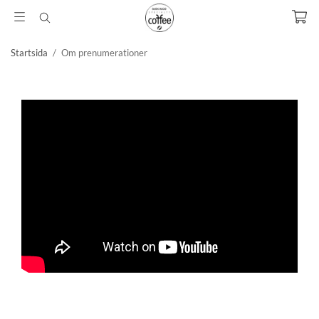
Startsida
/
Om prenumerationer