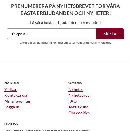
PRENUMERERA PÅ NYHETSBREVET FÖR VÅRA
BÄSTA ERBJUDANDEN OCH NYHETER!
Få våra bästa erbjudanden och nyheter!
Skicka
De uppgifter du matar in kommer endast användas till våra nyhetsbrev.
HANDLA
OM OSS
Villkor
Nyheter
Kontakta oss
Nyhetsbrev
Mina favoriter
FAQ
Logga in
Avtalskund
Om cookies
OM OSS
Hos Blekinge Coffee får du en komplett e-handelslösning för