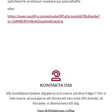
sjalv/henrik-arvidsson-mastare-pa-specialkaffe
eller
https://open.spotify.com/episode/0PiafzcpzmblbT8oEkejbe?
si=3JAWKRYHRvKDwaHqRUw3rw
KONTAKTA OSS
Vår kundtjänst hjälper dig gärna och svarar på dina frågor! Om vi
inte svarar, prova gärna att skicka ett sms med ditt ärende, så
försöker vi återkomma till dig.
henrik@blekinge.coffee