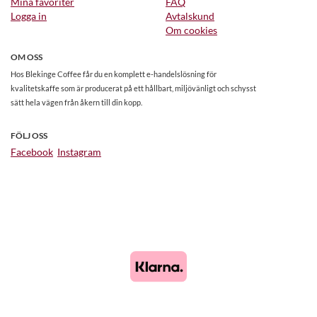
Mina favoriter
FAQ
Logga in
Avtalskund
Om cookies
OM OSS
Hos Blekinge Coffee får du en komplett e-handelslösning för
kvalitetskaffe som är producerat på ett hållbart, miljövänligt och schysst
sätt hela vägen från åkern till din kopp.
FÖLJ OSS
Facebook
Instagram