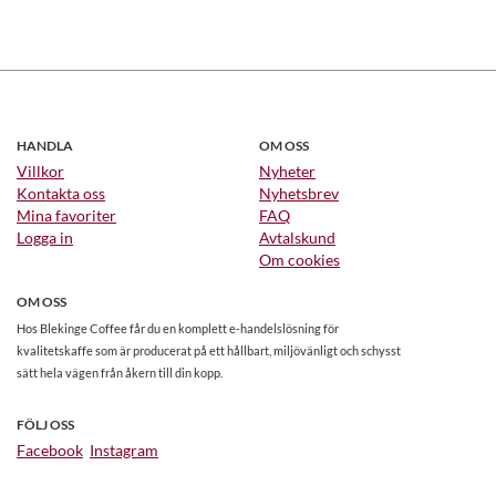
HANDLA
OM OSS
Villkor
Nyheter
Kontakta oss
Nyhetsbrev
Mina favoriter
FAQ
Logga in
Avtalskund
Om cookies
OM OSS
Hos Blekinge Coffee får du en komplett e-handelslösning för
kvalitetskaffe som är producerat på ett hållbart, miljövänligt och schysst
sätt hela vägen från åkern till din kopp.
FÖLJ OSS
Facebook
Instagram