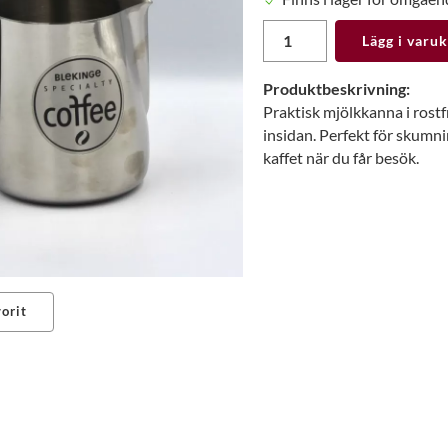
Lägg i varu
Produktbeskrivning:
Praktisk mjölkkanna i rostfr
insidan. Perfekt för skumnin
kaffet när du får besök.
orit
erest