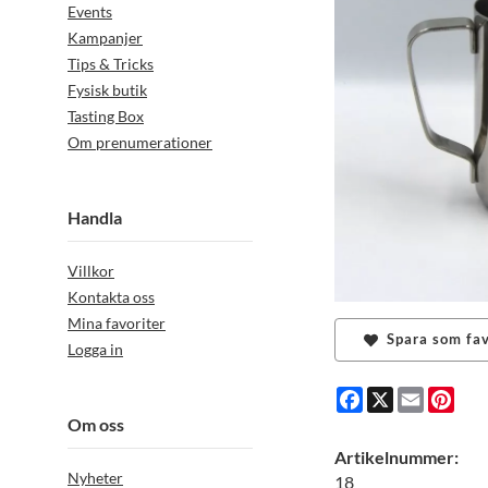
Events
Kampanjer
Tips & Tricks
Fysisk butik
Tasting Box
Om prenumerationer
Handla
Villkor
Kontakta oss
Mina favoriter
Spara som fav
Logga in
Facebook
X
Email
Pint
Om oss
Artikelnummer:
Nyheter
18