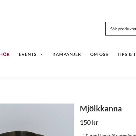
EHÖR
EVENTS
KAMPANJER
OM OSS
TIPS & 
Mjölkkanna
150 kr
Finns i lager för omgåen