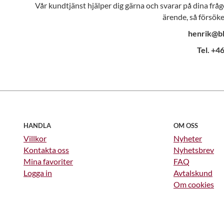
Vår kundtjänst hjälper dig gärna och svarar på dina fråg
ärende, så försöke
henrik@bl
Tel. +
HANDLA
OM OSS
Villkor
Nyheter
Kontakta oss
Nyhetsbrev
Mina favoriter
FAQ
Logga in
Avtalskund
Om cookies