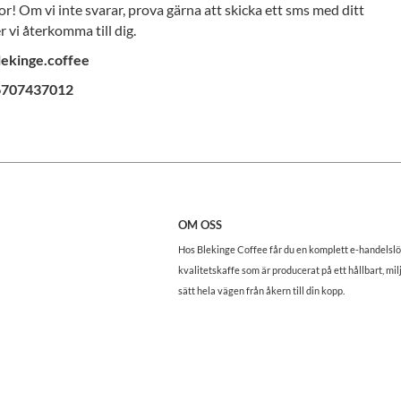
or! Om vi inte svarar, prova gärna att skicka ett sms med ditt
r vi återkomma till dig.
ekinge.coffee
46707437012
OM OSS
Hos Blekinge Coffee får du en komplett e-handelslö
kvalitetskaffe som är producerat på ett hållbart, mil
sätt hela vägen från åkern till din kopp.