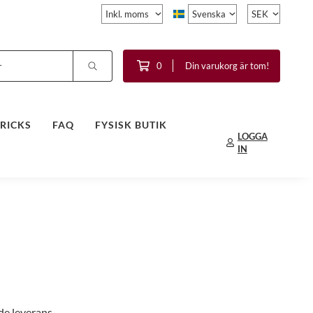
0
Din varukorg är tom!
TRICKS
FAQ
FYSISK BUTIK
LOGGA
IN
de leverans