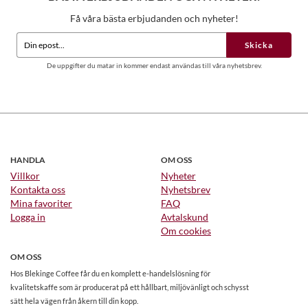
Få våra bästa erbjudanden och nyheter!
Skicka
De uppgifter du matar in kommer endast användas till våra nyhetsbrev.
HANDLA
OM OSS
Villkor
Nyheter
Kontakta oss
Nyhetsbrev
Mina favoriter
FAQ
Logga in
Avtalskund
Om cookies
OM OSS
Hos Blekinge Coffee får du en komplett e-handelslösning för
kvalitetskaffe som är producerat på ett hållbart, miljövänligt och schysst
sätt hela vägen från åkern till din kopp.