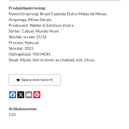
Produktbeskrivning:
Namn/Ursprung: Brazil Fazenda Dutra Matas de Minas,
Araponga, Minas Gerais.
Producent: Walter & Ednilson Dutra
Sorter: Catuaí, Mundo Novo
Storlek: screen 15/16
Process: Natural.
Skördat: 2025
Odlingshöjd: 950 MÖH.
Smak: Mjukt, lent m toner av choklad, nöt, citrus.
Spara som favorit
Facebook
X
Email
Pinterest
Artikelnummer:
133