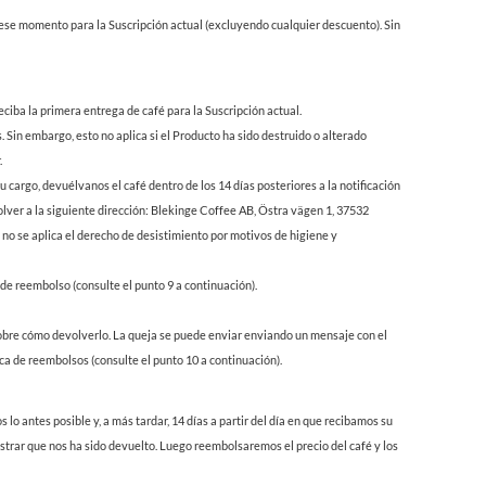
n ese momento para la Suscripción actual (excluyendo cualquier descuento). Sin
reciba la primera entrega de café para la Suscripción actual.
 Sin embargo, esto no aplica si el Producto ha sido destruido o alterado
.
 cargo, devuélvanos el café dentro de los 14 días posteriores a la notificación
ver a la siguiente dirección: Blekinge Coffee AB, Östra vägen 1, 37532
, no se aplica el derecho de desistimiento por motivos de higiene y
de reembolso (consulte el punto 9 a continuación).
 sobre cómo devolverlo. La queja se puede enviar enviando un mensaje con el
ca de reembolsos (consulte el punto 10 a continuación).
lo antes posible y, a más tardar, 14 días a partir del día en que recibamos su
strar que nos ha sido devuelto. Luego reembolsaremos el precio del café y los