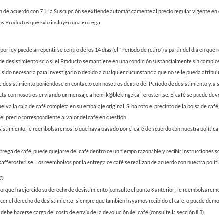
ión de acuerdo con 7.1, la Suscripción se extiende automáticamente al precio regular vigente e
los Productos que solo incluyen una entrega.
 por ley puede arrepentirse dentro de los 14 días (el "Período de retiro") a partir del día en que 
de desistimiento solo si el Producto se mantiene en una condición sustancialmente sin cambios.
sido necesaria para investigarlo o debido a cualquier circunstancia que no se le pueda atribuir
e desistimiento poniéndose en contacto con nosotros dentro del Período de desistimiento y, a su
cta con nosotros enviando un mensaje a henrik@blekingekafferosteri.se. El café se puede devol
va la caja de café completa en su embalaje original. Si ha roto el precinto de la bolsa de café
l precio correspondiente al valor del café en cuestión.
esistimiento, le reembolsaremos lo que haya pagado por el café de acuerdo con nuestra política 
entrega de café, puede quejarse del café dentro de un tiempo razonable y recibir instrucciones
ferosteri.se. Los reembolsos por la entrega de café se realizan de acuerdo con nuestra políti
SO
orque ha ejercido su derecho de desistimiento (consulte el punto 8 anterior), le reembolsaremos 
rcer el derecho de desistimiento; siempre que también hayamos recibido el café, o puede demo
debe hacerse cargo del costo de envío de la devolución del café (consulte la sección 8.3).