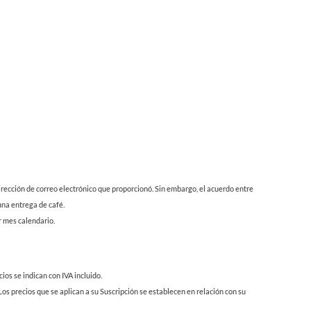
irección de correo electrónico que proporcionó. Sin embargo, el acuerdo entre
una entrega de café.
r mes calendario.
ios se indican con IVA incluido.
Los precios que se aplican a su Suscripción se establecen en relación con su