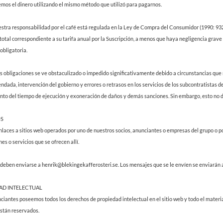
vemos el dinero utilizando el mismo método que utilizó para pagarnos.
estra responsabilidad por el café está regulada en la Ley de Compra del Consumidor (1990: 932)
total correspondiente a su tarifa anual por la Suscripción, a menos que haya negligencia grave o
obligatoria.
s obligaciones se ve obstaculizado o impedido significativamente debido a circunstancias que 
ndada, intervención del gobierno y errores o retrasos en los servicios de los subcontratistas de
anto del tiempo de ejecución y exoneración de daños y demás sanciones. Sin embargo, esto no 
OS
nlaces a sitios web operados por uno de nuestros socios, anunciantes o empresas del grupo o p
nes o servicios que se ofrecen allí.
eben enviarse a henrik@blekingekafferosteri.se. Los mensajes que se le envíen se enviarán a 
AD INTELECTUAL
nciantes poseemos todos los derechos de propiedad intelectual en el sitio web y todo el materia
están reservados.