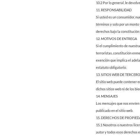
10.2 Por lo general, le devol
11. RESPONSABILIDAD
Si usted es un consumidor, nu
términos y solo por un monto 
derechos bajo la constitución 
12. MOTIVOS DE ENTREGA
Si el cumplimiento de nuestra
terroristas, constitución enme
exención que implica el adel
estatuto obligatorio.
13. SITIOS WEB DE TERCER
El sitio web puede contener e
dichos sitios web ni de los bie
14. MENSAJES
Los mensajes que nos envíen d
publicado en el sitio web.
15. DERECHOS DE PROPIED
15.1 Nosotros o nuestros lice
autor y todos esos derechos 