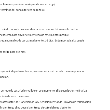
nablemente puede requerir para borrar el cargo).
 términos del bono o tarjeta de regalo).
 cuándo durante un mes calendario se haya recibido su solicitud de
esfuerzo para enviarle su entrega de café lo antes posible.
de entrega normal es de aproximadamente 1-3 días. En temporada alta puede
rá tarifa para ese mes.
s que se indique lo contrario, nos reservamos el derecho de reemplazar o
ipación.
 período de suscripción válido en ese momento. Si la suscripción no finaliza
ríodo de aviso de un mes.
gekafferosteri.se. Cancelamos la Suscripción enviando un aviso de terminación
óxima entrega si no desea la entrega de café del mes siguiente.