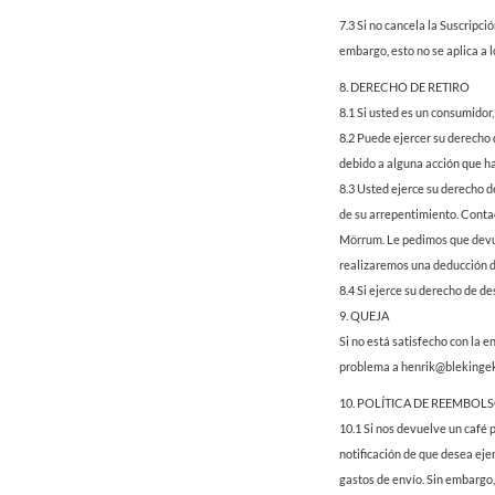
7.3 Si no cancela la Suscripc
embargo, esto no se aplica a 
8. DERECHO DE RETIRO
8.1 Si usted es un consumidor,
8.2 Puede ejercer su derecho 
debido a alguna acción que ha 
8.3 Usted ejerce su derecho d
de su arrepentimiento. Conta
Mörrum. Le pedimos que devuel
realizaremos una deducción de
8.4 Si ejerce su derecho de d
9. QUEJA
Si no está satisfecho con la 
problema a henrik@blekingekaf
10. POLÍTICA DE REEMBOL
10.1 Si nos devuelve un café p
notificación de que desea eje
gastos de envío. Sin embargo, 