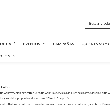
 DE CAFÉ
EVENTOS
CAMPAÑAS
QUIENES SOM
PCIONES
USUARIO
itio web www.blekinge.coffee (el "Sitio web"), los servicios de suscripción ofrecidos en el sitio 
ctos y servicios proporcionados una vez ("Directo Compra ").
te. Al utilizar el sitio web o solicitar una suscripción a través del sitio web, acepta los térmi