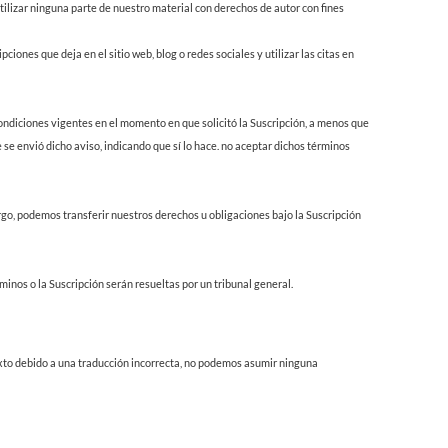
tilizar ninguna parte de nuestro material con derechos de autor con fines
ciones que deja en el sitio web, blog o redes sociales y utilizar las citas en
condiciones vigentes en el momento en que solicitó la Suscripción, a menos que
 se envió dicho aviso, indicando que sí lo hace. no aceptar dichos términos
rgo, podemos transferir nuestros derechos u obligaciones bajo la Suscripción
minos o la Suscripción serán resueltas por un tribunal general.
texto debido a una traducción incorrecta, no podemos asumir ninguna