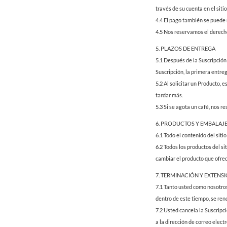
través de su cuenta en el sit
4.4 El pago también se puede r
4.5 Nos reservamos el derecho
5. PLAZOS DE ENTREGA
5.1 Después de la Suscripción
Suscripción, la primera entre
5.2 Al solicitar un Producto,
tardar más.
5.3 Si se agota un café, nos 
6. PRODUCTOS Y EMBALAJ
6.1 Todo el contenido del sit
6.2 Todos los productos del s
cambiar el producto que ofrec
7. TERMINACIÓN Y EXTENS
7.1 Tanto usted como nosotros 
dentro de este tiempo, se re
7.2 Usted cancela la Suscripc
a la dirección de correo elect