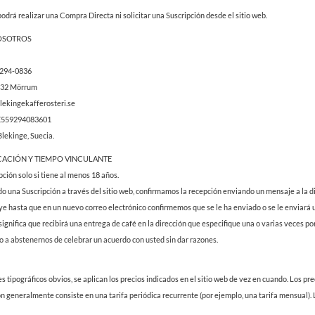
podrá realizar una Compra Directa ni solicitar una Suscripción desde el sitio web.
NOSOTROS
9294-0836
7532 Mörrum
lekingekafferosteri.se
SE559294083601
Blekinge, Suecia.
ICACIÓN Y TIEMPO VINCULANTE
pción solo si tiene al menos 18 años.
do una Suscripción a través del sitio web, confirmamos la recepción enviando un mensaje a la d
ye hasta que en un nuevo correo electrónico confirmemos que se le ha enviado o se le enviará 
significa que recibirá una entrega de café en la dirección que especifique una o varias veces po
 a abstenernos de celebrar un acuerdo con usted sin dar razones.
s tipográficos obvios, se aplican los precios indicados en el sitio web de vez en cuando. Los prec
ón generalmente consiste en una tarifa periódica recurrente (por ejemplo, una tarifa mensual). 