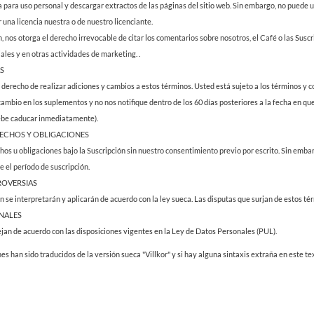
 para uso personal y descargar extractos de las páginas del sitio web. Sin embargo, no puede u
 una licencia nuestra o de nuestro licenciante.
n, nos otorga el derecho irrevocable de citar los comentarios sobre nosotros, el Café o las Suscrip
iales y en otras actividades de marketing. .
AS
derecho de realizar adiciones y cambios a estos términos. Usted está sujeto a los términos y 
ambio en los suplementos y no nos notifique dentro de los 60 días posteriores a la fecha en que
debe caducar inmediatamente).
RECHOS Y OBLIGACIONES
hos u obligaciones bajo la Suscripción sin nuestro consentimiento previo por escrito. Sin emba
 el período de suscripción.
TROVERSIAS
n se interpretarán y aplicarán de acuerdo con la ley sueca. Las disputas que surjan de estos tér
ONALES
jan de acuerdo con las disposiciones vigentes en la Ley de Datos Personales (PUL).
nes han sido traducidos de la versión sueca "Villkor" y si hay alguna sintaxis extraña en este 