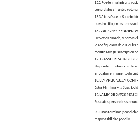
15.2 Puede imprimir una copia
comerciales sin antes obtener
15.3 A través de la Suscripció
nuestro sitio, en las redes soc
16. ADICIONES Y ENMIEND
De vez en cuando, tenemos el 
le notifiquemos de cualquier c
modificados (la suscripción 
17. TRANSFERENCIA DE DE
No puede transferir sus derec
en cualquier momento durante
18. LEY APLICABLE Y CON
Estos términos y la Suscripció
19. LA LEY DE DATOS PERS
Sus datos personales se mane
20. Estos términos y condicio
responsabilidad por ello.