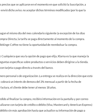
s precios que se aplicaron en el momento en que solicitó la Suscripción, a
e envió dicho aviso. no aceptar dichos términos modificados (por lo que la
 pagan el mismo día del mes calendario siguiente (a excepción de los días
de Compra Directa, la tarifa se paga directamente al momento de la compra.
, Blekinge Coffee no tiene la oportunidad de reembolsar la compra.
 Cualquiera que sea la opción de pago que elija, Klarna es la que maneja la
reguntas específicas sobre productos o servicios deben dirigirse a la tienda.
on tarjeta o pago directo a través del banco.
ero personal o de organización. La entrega se realiza en la dirección que está
e cobrará un interés de demora del 2% mensual a partir de la fecha de
 factura, el cliente debe tener al menos 18 años.
al finalizar la compra, recibirá información en la pantalla y por correo
alizarse con tarjeta de crédito o débito (Visa, Mastercard y American Express)
o débito sin más aprobación hasta que actualice su información de pago a