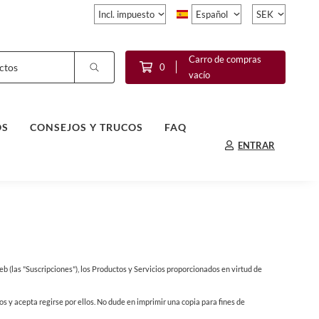
Carro de compras
0
vacío
OS
CONSEJOS Y TRUCOS
FAQ
ENTRAR
web (las "Suscripciones"), los Productos y Servicios proporcionados en virtud de
nos y acepta regirse por ellos. No dude en imprimir una copia para fines de