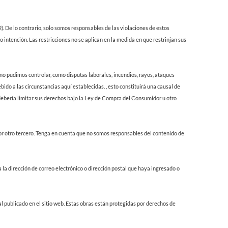
. De lo contrario, solo somos responsables de las violaciones de estos
 intención. Las restricciones no se aplican en la medida en que restrinjan sus
no pudimos controlar, como disputas laborales, incendios, rayos, ataques
bido a las circunstancias aquí establecidas. , esto constituirá una causal de
debería limitar sus derechos bajo la Ley de Compra del Consumidor u otro
or otro tercero. Tenga en cuenta que no somos responsables del contenido de
la dirección de correo electrónico o dirección postal que haya ingresado o
l publicado en el sitio web. Estas obras están protegidas por derechos de