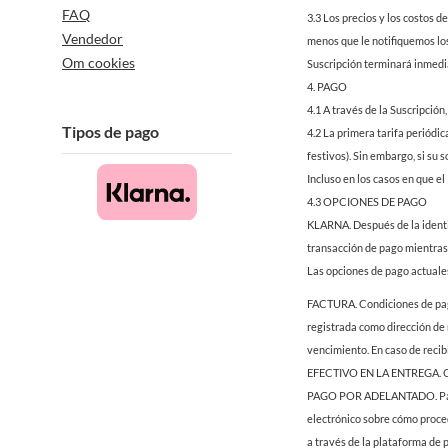
FAQ
3.3 Los precios y los costos d
Vendedor
menos que le notifiquemos los 
Om cookies
Suscripción terminará inmed
4. PAGO
4.1 A través de la Suscripción
Tipos de pago
4.2 La primera tarifa periódic
festivos). Sin embargo, si su 
Incluso en los casos en que e
4.3 OPCIONES DE PAGO
KLARNA. Después de la identif
transacción de pago mientras q
Las opciones de pago actuales
FACTURA. Condiciones de pago 
registrada como dirección de 
vencimiento. En caso de recibi
EFECTIVO EN LA ENTREGA. Com
PAGO POR ADELANTADO. Paga di
electrónico sobre cómo proced
a través de la plataforma de 