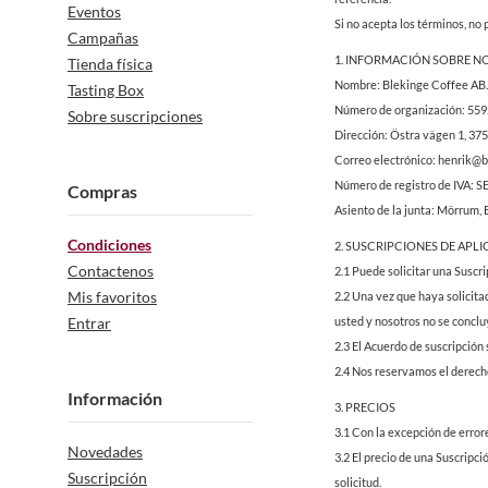
Eventos
Si no acepta los términos, no 
Campañas
1. INFORMACIÓN SOBRE 
Tienda física
Nombre: Blekinge Coffee AB.
Tasting Box
Número de organización: 55
Sobre suscripciones
Dirección: Östra vägen 1, 3
Correo electrónico: henrik@b
Número de registro de IVA: 
Compras
Asiento de la junta: Mörrum, 
Condiciones
2. SUSCRIPCIONES DE APL
Contactenos
2.1 Puede solicitar una Suscri
Mis favoritos
2.2 Una vez que haya solicita
Entrar
usted y nosotros no se conclu
2.3 El Acuerdo de suscripción 
2.4 Nos reservamos el derecho
Información
3. PRECIOS
3.1 Con la excepción de errore
Novedades
3.2 El precio de una Suscripci
Suscripción
solicitud.