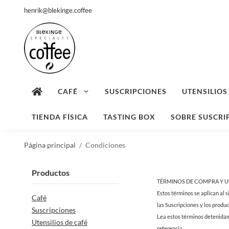
henrik@blekinge.coffee
CAFÉ
SUSCRIPCIONES
UTENSILIOS
TIENDA FÍSICA
TASTING BOX
SOBRE SUSCRI
Página principal
/
Condiciones
Productos
TÉRMINOS DE COMPRA Y 
Estos términos se aplican al s
Café
las Suscripciones y los produ
Suscripciones
Lea estos términos detenidamen
Utensilios de café
referencia.