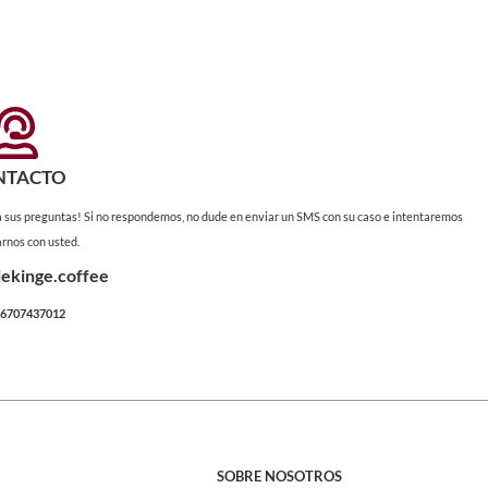
NTACTO
 a sus preguntas! Si no respondemos, no dude en enviar un SMS con su caso e intentaremos
rnos con usted.
ekinge.coffee
+46707437012
SOBRE NOSOTROS