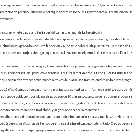
e envío pueden cambiar de vez en cuando. Excepto por lo dispuesto en 7.3, usted está sujeto a lo
cambios de precio y usted no lo notifique dentro de los 60 días posteriores a la fecha en que s
iatamente).
, se compromete a pagar la tarifa periódica hasta el final de la Suscripción.
a se paga en relación con su solicitud de Suscripción y las tarifas posteriores generalmente se
solicitud no es aprobada (consulte la sección 2.4), no se le cobrará ninguna tarifa. En el caso 
l Producto es una tarjeta de regalo que no se utiliza dentro del período de tiempo especificado
icación y evaluación de riesgos, Klarna muestra las opciones de pago que se le pueden ofrecer.
ue la compra real del producto o servicio la realiza directamente la tienda. Por lo tanto, las p
 que se pueden ofrecer actualmente a través de Klarna son factura, crédito en la cuenta, pago c
10 días. Cuando elige pagar contra una factura, se realiza un informe de crédito sobre su núm
registro de población. Los plazos de pago son de 10 días netos. En caso de retraso en el pago, s
r un recordatorio, se cobrará la tarifa de recordatorio legal de 50 SEK. Al realizar un pedido con
pra contra reembolso tradicional y paga cuando retira la mercancía.
nero por adelantado en nuestro número de giro bancario. Una vez que haya enviado su pedido 
er. Espere unos días más de tiempo de entrega si elige el pago por adelantado. El pago debe re
pago Klarna. Usted acepta que podemos debitar las tarifas periódicas de su tarjeta de crédito 